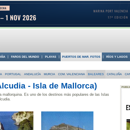
AÑA
FAROS DEL MUNDO
PLAYAS
PUERTOS DE MAR. FOTOS
RÍOS Y LAGOS
 COSTA
IA
PORTUGAL
ANDALUCÍA
MURCIA
COM. VALENCIANA
BALEARES
CATALUÑA
CA
lcudia - Isla de Mallorca)
ta mallorquina. Es uno de los destinos más populares de las Islas
lcudia.