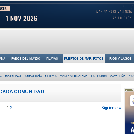
AÑA
FAROS DEL MUNDO
PLAYAS
PUERTOS DE MAR. FOTOS
RÍOS Y LAGOS
 COSTA
IA
PORTUGAL
ANDALUCÍA
MURCIA
COM. VALENCIANA
BALEARES
CATALUÑA
CA
 CADA COMUNIDAD
1
2
Siguiente »