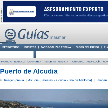
DERROTEROS
PUERTOS
FAROS-BALIZAS ESPAÑA
FAROS DEL MUNDO
PL
CIUDADES CON ENCANTO
CONOCE EN VÍDEO LA COSTA
FRANCIA
EUSKADI
CANTABRIA
ASTURIAS
GALICIA
PORTUGAL
ANDALUCÍA
MUR
Puerto de Alcudia
«
Imagen previa
|
Alcudia (Baleares - Alcudia - Isla de Mallorca)
|
Imagen 