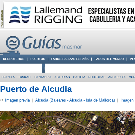
DERROTEROS
PUERTOS
FAROS-BALIZAS ESPAÑA
FAROS DEL MUNDO
PL
CIUDADES CON ENCANTO
CONOCE EN VÍDEO LA COSTA
FRANCIA
EUSKADI
CANTABRIA
ASTURIAS
GALICIA
PORTUGAL
ANDALUCÍA
MUR
Puerto de Alcudia
«
Imagen previa
|
Alcudia (Baleares - Alcudia - Isla de Mallorca)
|
Imagen 