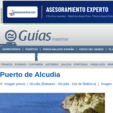
DERROTEROS
PUERTOS
FAROS-BALIZAS ESPAÑA
FAROS DEL MUNDO
PL
CIUDADES CON ENCANTO
CONOCE EN VÍDEO LA COSTA
FRANCIA
EUSKADI
CANTABRIA
ASTURIAS
GALICIA
PORTUGAL
ANDALUCÍA
MUR
Puerto de Alcudia
«
Imagen previa
|
Alcudia (Baleares - Alcudia - Isla de Mallorca)
|
Imagen 