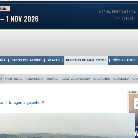
AÑA
FAROS DEL MUNDO
PLAYAS
PUERTOS DE MAR. FOTOS
RÍOS Y LAGOS
 COSTA
IA
PORTUGAL
ANDALUCÍA
MURCIA
COM. VALENCIANA
BALEARES
CATALUÑA
CA
»
co
|
Imagen siguiente