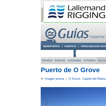
DERROTEROS
PUERTOS
FAROS-BALIZAS ESP
CIUDADES CON ENCANTO
CONOCE EN VÍDEO LA
FRANCIA
EUSKADI
CANTABRIA
ASTURIAS
GALIC
Puerto de O Grove
«
Imagen previa
|
O Grove. Capital del Maris