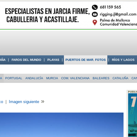
AÑA
FAROS DEL MUNDO
PLAYAS
PUERTOS DE MAR. FOTOS
RÍOS Y LAGOS
 COSTA
IA
PORTUGAL
ANDALUCÍA
MURCIA
COM. VALENCIANA
BALEARES
CATALUÑA
CA
»
co
|
Imagen siguiente