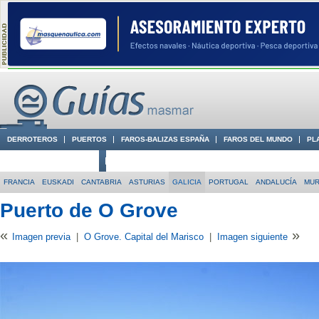
DERROTEROS
PUERTOS
FAROS-BALIZAS ESPAÑA
FAROS DEL MUNDO
PL
CIUDADES CON ENCANTO
CONOCE EN VÍDEO LA COSTA
FRANCIA
EUSKADI
CANTABRIA
ASTURIAS
GALICIA
PORTUGAL
ANDALUCÍA
MUR
Puerto de O Grove
«
»
Imagen previa
|
O Grove. Capital del Marisco
|
Imagen siguiente