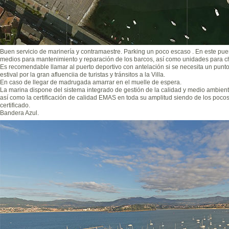
Buen servicio de marinería y contramaestre. Parking un poco escaso . En este pu
medios para mantenimiento y reparación de los barcos, así como unidades para ch
Es recomendable llamar al puerto deportivo con antelación si se necesita un pun
estival por la gran afluenciia de turistas y tránsitos a la Villa.
En caso de llegar de madrugada amarrar en el muelle de espera.
La marina dispone del sistema integrado de gestión de la calidad y medio ambie
así como la certificación de calidad EMAS en toda su amplitud siendo de los poco
certificado.
Bandera Azul.