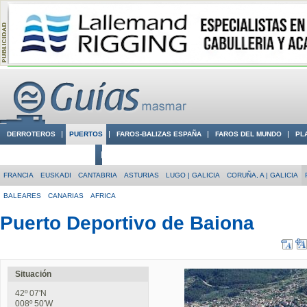
DERROTEROS
PUERTOS
FAROS-BALIZAS ESPAÑA
FAROS DEL MUNDO
PL
CIUDADES CON ENCANTO
CONOCE EN VÍDEO LA COSTA
FRANCIA
EUSKADI
CANTABRIA
ASTURIAS
LUGO | GALICIA
CORUÑA, A | GALICIA
BALEARES
CANARIAS
AFRICA
Puerto Deportivo de Baiona
Situación
42º 07'N
008º 50'W