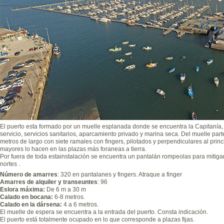
El puerto esta formado por un muelle esplanada donde se encuentra la Capitanía, p
servicio, servicios sanitarios, aparcamiento privado y marina seca. Del muelle part
metros de largo con siete ramales con fingers, pilotados y perpendiculares al prin
mayores lo hacen en las plazas más foraneas a tierra.
Por fuera de toda estainstalación se encuentra un pantalán rompeolas para mitiga
nortes .
Número de amarres
: 320 en pantalanes y fingers. Atraque a finger
Amarres de alquiler y transeuntes
: 96
Eslora máxima:
De 6 m a 30 m
Calado en bocana:
6-8 metros.
Calado en la dársena:
4 a 6 metros.
El muelle de espera se encuentra a la entrada del puerto. Consta indicación.
El puerto está totalmente ocupado en lo que corresponde a plazas fijas.