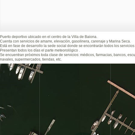
Puerto deportivo ubicado en el centro de la Villa de Baiona.
Cuenta con servicios de amarre, elevación, gasolinera, carenaje y Marina Seca.
Está en fase de desarrollo la sede social donde se encontrarán todos los servicios 
Presentan todos los días el parte meteorológico .
Se encuentran próximos toda clase de servicios: médicos, farmacias, bancos, escuel
navales, supermercados, tiendas, etc.