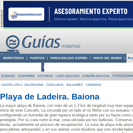
DERROTEROS
PUERTOS
FAROS-BALIZAS ESPAÑA
FAROS DEL MUNDO
PL
CIUDADES CON ENCANTO
CONOCE EN VÍDEO LA COSTA
EUSKADI
CANTABRIA
ASTURIAS
LUGO (GALICIA)
CORUÑA (GALICIA)
PONTEVEDRA 
CASTELLÓN C. VALENCIANA
CATALUNYA
BALEARES
CANARIAS
Playa de Ladeira. Baiona
La mayor playa de Baiona, con más de un 1,3 km de longitud muy bien equipa
inicio de este Concello. La circunda por un lado el río Miñor con su estuari
configurando un humedal de gran riqueza ecológica tanto por su fauna como p
protegida. Por su cara norte la mar, zona utlizada por los bañistas. Conserva
dunas, actualmente en proceso de recuperación. La zona de playa más proxim
pescadores artesanales y en sus arenas viven bivalvos que son recolectados