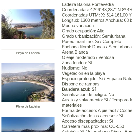
Ladeira Baiona Pontevedra
Coordenadas: 42º 6' 48,287" N 8º 49
Coordenadas UTM: X: 514.161,00 Y:
Longitud: 1300 metros Anchura: 68 b
Mucha variación
Grado ocupación: Alto
Grado urbanización: Semiurbana
Paseo marítimo: Sí / Completo
Fachada litoral: Dunas / Semiurbana
Arena Blanca
Playa de Ladeira
Oleaje moderado / Ventosa
Zona fondeo: Sí
Nudismo: No
Vegetación en la playa
Espacio protegido: Sí / Espacio Nat
Dispone de rampas
Bandera azul: Sí
Señalización de peligro: No
Auxilio y salvamento: Sí / Temporad
materiales
Playa de Ladeira
Forma de acceso: A pie fácil / Coch
Señalización de los accesos: Sí
Acceso discapacitados: Sí
Carretera más próxima: CC-550
Autobús: Sí / Interurbano (Vigo - Ba