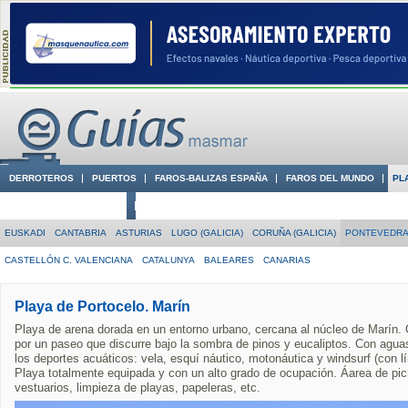
DERROTEROS
PUERTOS
FAROS-BALIZAS ESPAÑA
FAROS DEL MUNDO
PL
CIUDADES CON ENCANTO
CONOCE EN VÍDEO LA COSTA
EUSKADI
CANTABRIA
ASTURIAS
LUGO (GALICIA)
CORUÑA (GALICIA)
PONTEVEDRA 
CASTELLÓN C. VALENCIANA
CATALUNYA
BALEARES
CANARIAS
Playa de Portocelo. Marín
Playa de arena dorada en un entorno urbano, cercana al núcleo de Marín
por un paseo que discurre bajo la sombra de pinos y eucaliptos. Con aguas 
los deportes acuáticos: vela, esquí náutico, motonáutica y windsurf (con l
Playa totalmente equipada y con un alto grado de ocupación. Áarea de pic
vestuarios, limpieza de playas, papeleras, etc.