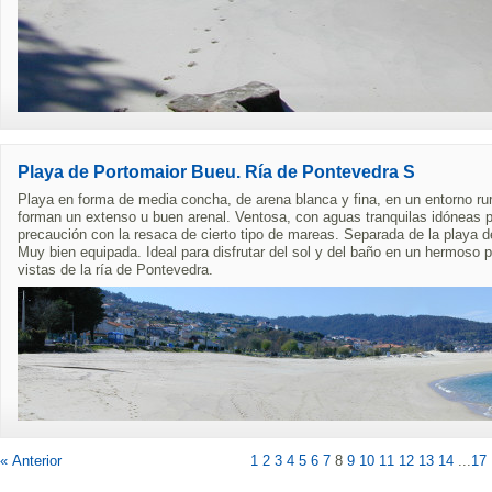
Playa de Portomaior Bueu. Ría de Pontevedra S
Playa en forma de media concha, de arena blanca y fina, en un entorno rura
forman un extenso u buen arenal. Ventosa, con aguas tranquilas idóneas p
precaución con la resaca de cierto tipo de mareas. Separada de la playa d
Muy bien equipada. Ideal para disfrutar del sol y del baño en un hermoso p
vistas de la ría de Pontevedra.
« Anterior
1
2
3
4
5
6
7
8
9
10
11
12
13
14
...
17