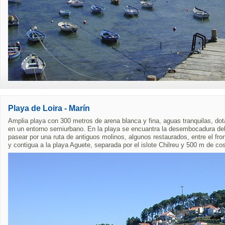
Playa de Loira - Marín
Amplia playa con 300 metros de arena blanca y fina, aguas tranquilas, do
en un entorno semiurbano. En la playa se encuantra la desembocadura del 
pasear por una ruta de antiguos molinos, algunos restaurados, entre el fr
y contigua a la playa Aguete, separada por el islote Chilreu y 500 m de cos