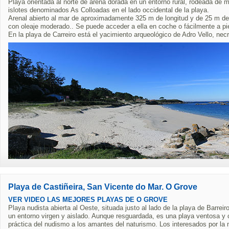
Playa orientada al norte de arena dorada en un entorno rural, rodeada de 
islotes denominados As Colloadas en el lado occidental de la playa.
Arenal abierto al mar de aproximadamente 325 m de longitud y de 25 m d
con oleaje moderado.. Se puede acceder a ella en coche o fácilmente a p
En la playa de Carreiro está el yacimiento arqueológico de Adro Vello, ne
Playa de Castiñeira, San Vicente do Mar. O Grove
VER VIDEO LAS MEJORES PLAYAS DE O GROVE
Playa nudista abierta al Oeste, situada justo al lado de la playa de Barreir
un entorno virgen y aislado. Aunque resguardada, es una playa ventosa y 
práctica del nudismo a los amantes del naturismo. Los interesados por la mo