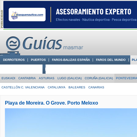
DERROTEROS
PUERTOS
FAROS-BALIZAS ESPAÑA
FAROS DEL MUNDO
PL
CIUDADES CON ENCANTO
CONOCE EN VÍDEO LA COSTA
EUSKADI
CANTABRIA
ASTURIAS
LUGO (GALICIA)
CORUÑA (GALICIA)
PONTEVEDRA 
CASTELLÓN C. VALENCIANA
CATALUNYA
BALEARES
CANARIAS
Playa de Moreira. O Grove. Porto Meloxo