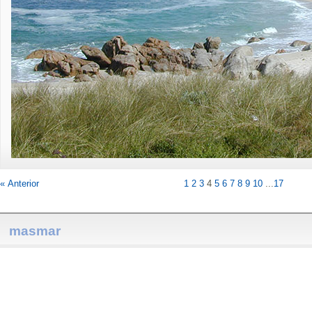
« Anterior
1
2
3
4
5
6
7
8
9
10
...
17
masmar