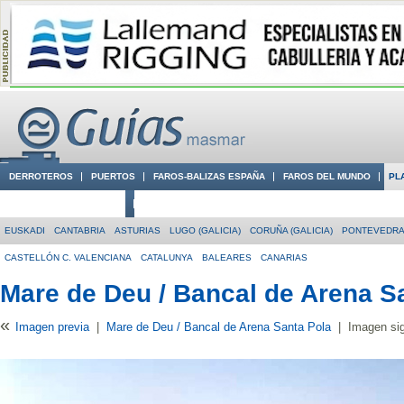
DERROTEROS
PUERTOS
FAROS-BALIZAS ESPAÑA
FAROS DEL MUNDO
PL
CIUDADES CON ENCANTO
CONOCE EN VÍDEO LA COSTA
EUSKADI
CANTABRIA
ASTURIAS
LUGO (GALICIA)
CORUÑA (GALICIA)
PONTEVEDRA 
CASTELLÓN C. VALENCIANA
CATALUNYA
BALEARES
CANARIAS
Mare de Deu / Bancal de Arena S
«
Imagen previa
|
Mare de Deu / Bancal de Arena Santa Pola
|
Imagen sig