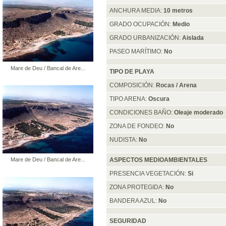
ANCHURA MEDIA:
10 metros
GRADO OCUPACIÓN:
Medio
GRADO URBANIZACIÓN:
Aislada
PASEO MARÍTIMO:
No
Mare de Deu / Bancal de Are...
TIPO DE PLAYA
COMPOSICIÓN:
Rocas / Arena
TIPO ARENA:
Oscura
CONDICIONES BAÑO:
Oleaje moderado
ZONA DE FONDEO:
No
NUDISTA:
No
ASPECTOS MEDIOAMBIENTALES
Mare de Deu / Bancal de Are...
PRESENCIA VEGETACIÓN:
Si
ZONA PROTEGIDA:
No
BANDERA AZUL:
No
SEGURIDAD