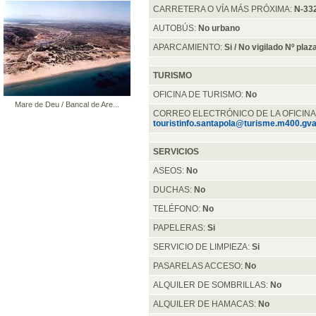
CARRETERA O VÍA MÁS PRÓXIMA:
N-33
AUTOBÚS:
No urbano
APARCAMIENTO:
Si / No vigilado Nº pla
TURISMO
OFICINA DE TURISMO:
No
Mare de Deu / Bancal de Are...
CORREO ELECTRÓNICO DE LA OFICINA
touristinfo.santapola@turisme.m400.gva
SERVICIOS
ASEOS:
No
DUCHAS:
No
TELÉFONO:
No
PAPELERAS:
Si
SERVICIO DE LIMPIEZA:
Si
PASARELAS ACCESO:
No
ALQUILER DE SOMBRILLAS:
No
ALQUILER DE HAMACAS:
No