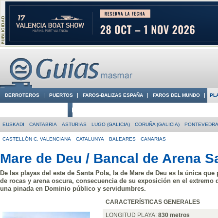
DERROTEROS
PUERTOS
FAROS-BALIZAS ESPAÑA
FAROS DEL MUNDO
PL
CIUDADES CON ENCANTO
CONOCE EN VÍDEO LA COSTA
EUSKADI
CANTABRIA
ASTURIAS
LUGO (GALICIA)
CORUÑA (GALICIA)
PONTEVEDRA 
CASTELLÓN C. VALENCIANA
CATALUNYA
BALEARES
CANARIAS
Mare de Deu / Bancal de Arena S
De las playas del este de Santa Pola, la de Mare de Deu es la única que 
de rocas y arena oscura, consecuencia de su exposición en el extremo 
una pinada en Dominio público y servidumbres.
CARACTERÍSTICAS GENERALES
LONGITUD PLAYA:
830 metros