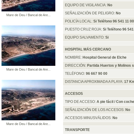
EQUIPO DE VIGILANCIA:
No
SEÑALIZACIÓN DE PELIGRO:
No
Mare de Deu / Bancal de Are...
POLICÍA LOCAL:
Si Teléfono 96 541 11 0
PUESTO CRUZ ROJA:
Si Teléfono 96 541
EQUIPO SALVAMENTO:
Si
HOSPITAL MÁS CERCANO
NOMBRE:
Hospital General de Elche
DIRECCIÓN:
Partida Huertos y Molinos s
Mare de Deu / Bancal de Are...
TELÉFONO:
96 667 90 00
DISTANCIA APROXIMADA A PLAYA:
17 K
ACCESOS
TIPO DE ACCESO:
A pie fácil / Con coch
SEÑALIZACIÓN DE LOS ACCESOS:
No
ACCESOS MINUSVÁLIDOS:
No
Mare de Deu / Bancal de Are...
TRANSPORTE