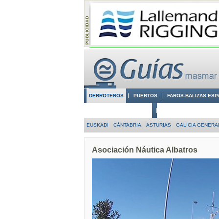
DERROTEROS
PUERTOS
FAROS-BALIZAS ESP
CIUDADES CON ENCANTO
CONOCE EN VÍDEO LA
EUSKADI
CÁNTABRIA
ASTURIAS
GALICIA GENERA
Asociación Náutica Albatros