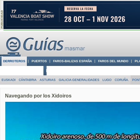
DERROTEROS
PUERTOS
FAROS-BALIZAS ESPAÑA
FAROS DEL MUNDO
PL
CIUDADES CON ENCANTO
CONOCE EN VÍDEO LA COSTA
EUSKADI
CÁNTABRIA
ASTURIAS
GALICIA GENERALIDADES
LUGO
CORUÑA.
PON
Navegando por los Xidoiros