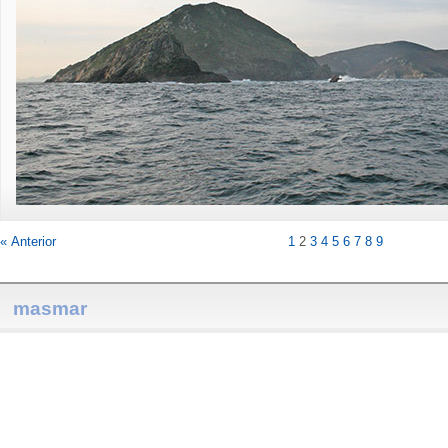
« Anterior
1
2
3
4
5
6
7
8
9
masmar