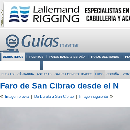
DERROTEROS
PUERTOS
FAROS-BALIZAS ESPAÑA
FAROS DEL MUNDO
PL
CIUDADES CON ENCANTO
CONOCE EN VÍDEO LA COSTA
EUSKADI
CÁNTABRIA
ASTURIAS
GALICIA GENERALIDADES
LUGO
CORUÑA.
PON
Faro de San Cibrao desde el N
«
»
Imagen previa
|
De Burela a San Cibrao
|
Imagen siguiente