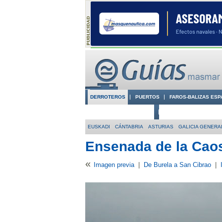
DERROTEROS
PUERTOS
FAROS-BALIZAS ESP
CIUDADES CON ENCANTO
CONOCE EN VÍDEO LA
EUSKADI
CÁNTABRIA
ASTURIAS
GALICIA GENERA
Ensenada de la Cao
«
Imagen previa
|
De Burela a San Cibrao
|