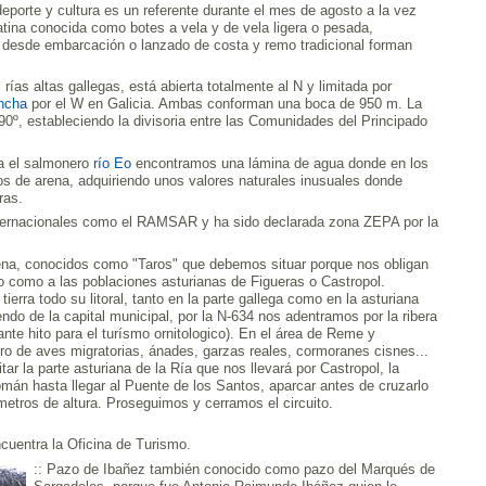
porte y cultura es un referente durante el mes de agosto a la vez
atina conocida como botes a vela y de vela ligera o pesada,
desde embarcación o lanzado de costa y remo tradicional forman
rías altas gallegas, está abierta totalmente al N y limitada por
ncha
por el W en Galicia. Ambas conforman una boca de 950 m. La
90º, estableciendo la divisoria entre las Comunidades del Principado
ca el salmonero
río Eo
encontramos una lámina de agua donde en los
 de arena, adquiriendo unos valores naturales inusuales donde
ras.
internacionales como el RAMSAR y ha sido declarada zona ZEPA por la
rena, conocidos como "Taros" que debemos situar porque nos obligan
eo como a las poblaciones asturianas de Figueras o Castropol.
erra todo su litoral, tanto en la parte gallega como en la asturiana
endo de la capital municipal, por la N-634 nos adentramos por la ribera
nte hito para el turísmo ornitologico). En el área de Reme y
ro de aves migratorias, ánades, garzas reales, cormoranes cisnes...
r la parte asturiana de la Ría que nos llevará por Castropol, la
án hasta llegar al Puente de los Santos, aparcar antes de cruzarlo
metros de altura. Proseguimos y cerramos el circuito.
cuentra la Oficina de Turismo.
:: Pazo de Ibañez también conocido como pazo del Marqués de