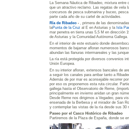
La Semana Náutica de Ribadeo, mixtura entre de
que un atractivo reclamo. Las regatas de vela l
concursos de pesca submarina y buceo, pesca 
parte cada año de su cartel de actividades.
Ría de Ribadeo
-
, primera de las denominadas 
la
Punta de la Cruz
al E en Asturias y la
Isla Pa
mar penetra en tierra unas 5,5 M en dirección 1
de Asturias y la Comunidad Autónoma Gallega.
En el interior de este estuario donde desembo
momentos de bajamar afloran numerosos bancos
abundan las llanuras intermareales y las junque
La ría está protegida por diversos convenios 
Unión Europea.
En su interior afloran, extensos bancales de a
a seguir los canales para arribar tanto a Ribad
Además de por mar es aconsejable recorrer por ti
por eso os proponemos esta ruta circular. Parti
gallega hasta el Observatorio de Reme, (importa
principalmente en invierno anidan un gran núme
Desde Reme nos dirigimos a Vegadeo, para visita
ensenada de la Berbesa y el mirador de San Rom
y contemplar las vistas de la ría desde sus 30 
Paseo por el Casco Histórico de Ribadeo
Partiremos de la Plaza de España, donde se en