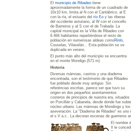
El
municipio de Ribadeo
tiene
aproximadamente la forma de un cuadrado de
10x10 km, limita al N con el Cantábrico, al E
con la ría, el estuario del
río Eo
y las riberas
del occidente asturiano, al W con el concello
de Barreiros y al S con el de Trabada. La
capital municipal es la Villa de Ribadeo con
6.466 habitantes repartiéndose el resto de
población en numerosas aldeas como
Rinlo,
Couselas, Vilaselán... Esta población se ve
duplicada en verano.
El punto más alto del municipio se encuentra
en el monte Mondigo (571 m)
Historia
Diversas mámoas, castros y una diadema
encontrada, son el testimonio de que Ribadeo
fue poblado desde muy antiguo. Sin
referéncias escritas, parece ser que tuvo su
origen en dos pequeños asentamientos
costeros de principios de nuestra era, situados
en Porcillán y Cabanela, desde donde fue subien
núcleo urbano. Las mámoas de Mondingo y los 
aseveración. La "Diadema de Ribadeo" es uno d
el s.V a.c.. La decoran escenas de guerreros 
El nombre de
II le conced