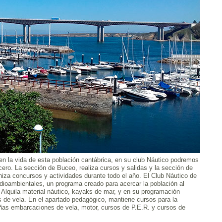
n la vida de esta población cantábrica, en su club Náutico podremos
cero. La sección de Buceo, realiza cursos y salidas y la sección de
niza concursos y actividades durante todo el año. El Club Náutico de
ioambientales, un programa creado para acercar la población al
a. Alquila material náutico, kayaks de mar, y en su programación
 de vela. En el apartado pedagógico, mantiene cursos para la
ñas embarcaciones de vela, motor, cursos de P.E.R. y cursos de