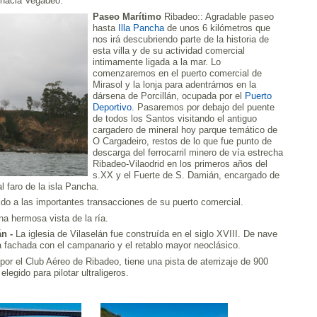
 hacia Vegadeo.
Paseo Marítimo
Ribadeo:: Agradable paseo
hasta
Illa Pancha
de unos 6 kilómetros que
nos irá descubriendo parte de la historia de
esta villa y de su actividad comercial
intimamente ligada a la mar. Lo
comenzaremos en el puerto comercial de
Mirasol y la lonja para adentrárnos en la
dársena de Porcillán, ocupada por el
Puerto
Deportivo.
Pasaremos por debajo del puente
de todos los Santos visitando el antiguo
cargadero de mineral hoy parque temático de
O Cargadeiro, restos de lo que fue punto de
descarga del ferrocarril minero de vía estrecha
Ribadeo-Vilaodrid en los primeros años del
s.XX y el Fuerte de S. Damián, encargado de
l faro de la isla Pancha.
ido a las importantes transacciones de su puerto comercial.
a hermosa vista de la ría.
n -
La iglesia de Vilaselán fue construída en el siglo XVIII. De nave
la fachada con el campanario y el retablo mayor neoclásico.
or el Club Aéreo de Ribadeo, tiene una pista de aterrizaje de 900
legido para pilotar ultraligeros.