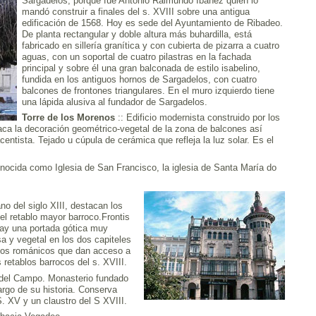
Sargadelos, porque fue Antonio Raimundo Ibáñez quien lo
mandó construir a finales del s. XVIII sobre una antigua
edificación de 1568. Hoy es sede del Ayuntamiento de Ribadeo.
De planta rectangular y doble altura más buhardilla, está
fabricado en sillería granítica y con cubierta de pizarra a cuatro
aguas, con un soportal de cuatro pilastras en la fachada
principal y sobre él una gran balconada de estilo isabelino,
fundida en los antiguos hornos de Sargadelos, con cuatro
balcones de frontones triangulares. En el muro izquierdo tiene
una lápida alusiva al fundador de Sargadelos.
Torre de los Morenos
:: Edificio modernista construido por los
a la decoración geométrico-vegetal de la zona de balcones así
centista. Tejado u cúpula de cerámica que refleja la luz solar. Es el
ocida como Iglesia de San Francisco, la iglesia de Santa María do
o del siglo XIII, destacan los
el retablo mayor barroco.Frontis
 hay una portada gótica muy
a y vegetal en los dos capiteles
rcos románicos que dan acceso a
 retablos barrocos del s. XVIII.
 del Campo. Monasterio fundado
argo de su historia. Conserva
. XV y un claustro del S XVIII.