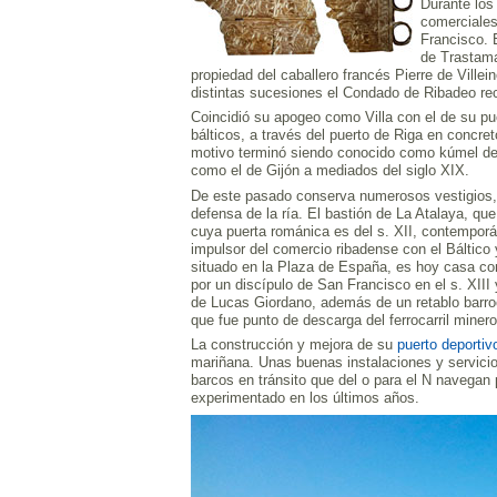
Durante los 
comerciales
Francisco. 
de Trastama
propiedad del caballero francés Pierre de Ville
distintas sucesiones el Condado de Ribadeo rec
Coincidió su apogeo como Villa con el de su pu
bálticos, a través del puerto de Riga en concre
motivo terminó siendo conocido como kúmel de 
como el de Gijón a mediados del siglo XIX.
De este pasado conserva numerosos vestigios, 
defensa de la ría. El bastión de La Atalaya, qu
cuya puerta románica es del s. XII, contemporá
impulsor del comercio ribadense con el Báltico
situado en la Plaza de España, es hoy casa con
por un discípulo de San Francisco en el s. XIII
de Lucas Giordano, además de un retablo barroc
que fue punto de descarga del ferrocarril miner
La construcción y mejora de su
puerto deporti
mariñana. Unas buenas instalaciones y servicio
barcos en tránsito que del o para el N navegan 
experimentado en los últimos años.