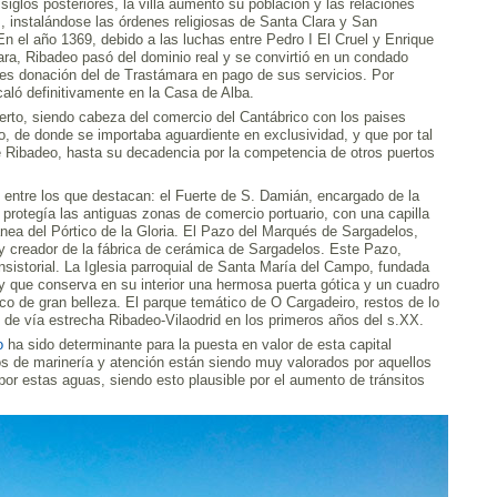
siglos posteriores, la villa aumentó su población y las relaciones
, instalándose las órdenes religiosas de Santa Clara y San
En el año 1369, debido a las luchas entre Pedro I El Cruel y Enrique
ra, Ribadeo pasó del dominio real y se convirtió en un condado
ines donación del de Trastámara en pago de sus servicios. Por
aló definitivamente en la Casa de Alba.
erto, siendo cabeza del comercio del Cantábrico con los paises
to, de donde se importaba aguardiente en exclusividad, y que por tal
Ribadeo, hasta su decadencia por la competencia de otros puertos
entre los que destacan: el Fuerte de S. Damián, encargado de la
e protegía las antiguas zonas de comercio portuario, con una capilla
nea del Pórtico de la Gloria. El Pazo del Marqués de Sargadelos,
 y creador de la fábrica de cerámica de Sargadelos. Este Pazo,
sistorial. La Iglesia parroquial de Santa María del Campo, fundada
 y que conserva en su interior una hermosa puerta gótica y un cuadro
o de gran belleza. El parque temático de O Cargadeiro, restos de lo
o de vía estrecha Ribadeo-Vilaodrid en los primeros años del s.XX.
vo
ha sido determinante para la puesta en valor de esta capital
s de marinería y atención están siendo muy valorados por aquellos
por estas aguas, siendo esto plausible por el aumento de tránsitos