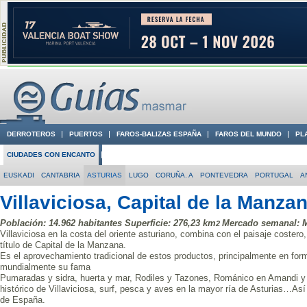
DERROTEROS
PUERTOS
FAROS-BALIZAS ESPAÑA
FAROS DEL MUNDO
PL
CIUDADES CON ENCANTO
CONOCE EN VÍDEO LA COSTA
EUSKADI
CANTABRIA
ASTURIAS
LUGO
CORUÑA. A
PONTEVEDRA
PORTUGAL
A
Villaviciosa, Capital de la Manzan
Población: 14.962 habitantes Superficie: 276,23 km
Mercado semanal: M
2
Villaviciosa en la costa del oriente asturiano, combina con el paisaje coster
título de Capital de la Manzana.
Es el aprovechamiento tradicional de estos productos, principalmente en form
mundialmente su fama
Pumaradas y sidra, huerta y mar, Rodiles y Tazones, Románico en Amandi y 
histórico de Villaviciosa, surf, pesca y aves en la mayor ría de Asturias…Así
de España.