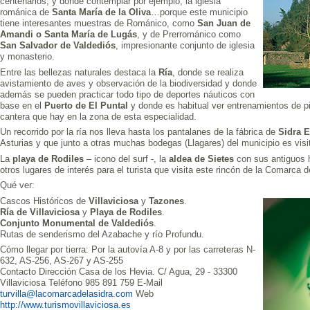
centenarios, y donde contemplar por ejemplo, la iglesia
románica de
Santa María de la Oliva
…porque este municipio
tiene interesantes muestras de Románico, como
San Juan de
Amandi
o
Santa María de Lugás
, y de Prerrománico como
San Salvador de Valdediós
, impresionante conjunto de iglesia
y monasterio.
Entre las bellezas naturales destaca la
Ría
, donde se realiza
avistamiento de aves y observación de la biodiversidad y donde
además se pueden practicar todo tipo de deportes náuticos con
base en el
Puerto de El Puntal
y donde es habitual ver entrenamientos de pir
cantera que hay en la zona de esta especialidad.
Un recorrido por la ría nos lleva hasta los pantalanes de la fábrica de
Sidra E
Asturias y que junto a otras muchas bodegas (Llagares) del municipio es visi
La
playa de Rodiles
– icono del surf -, la
aldea de Sietes
con sus antiguos 
otros lugares de interés para el turista que visita este rincón de la Comarca d
Qué ver:
Cascos Históricos de
Villaviciosa
y
Tazones
.
Ría de Villaviciosa
y
Playa de Rodiles
.
Conjunto Monumental de Valdediós
.
Rutas de senderismo del Azabache y río Profundu.
Cómo llegar por tierra: Por la autovía A-8 y por las carreteras N-
632, AS-256, AS-267 y AS-255
Contacto Dirección Casa de los Hevia. C/ Agua, 29 - 33300
Villaviciosa Teléfono 985 891 759 E-Mail
turvilla@lacomarcadelasidra.com
Web
http://www.turismovillaviciosa.es