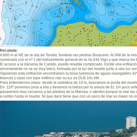
Recalada:
A 600 m al NE de la isla de Toralla, fondean las piedras Buraceiro. Al NW de la m
numerada con el nº 1 del balizamiento general de la ría d3e Vigo y que marca los
El acceso a la dársena de Canido, puede resultar complicado. Existe una enfilac
sinceramente no se ve muy bien), formada por la luz del muelle junto a otra luz ver
Siguiendo esta enfilación encontramos la boya luminosa de aguas navegables 42º1
blancas y rojas con tope esférico rojo su luz es DLB 10s 4M.
Para entendernos mejor; desde la isobática de 10 m, buscamos la punta del muel
Dv: 116º ponemos proa a ella y llevamos la baliza por la amura de Er. Un poco antes
pasaremos muy cercanos a las piedras de la Marosa, ir atentos porque la mar las 
a rumbo hasta el muelle. Ni que decir tiene que con un poco de mar es mejor no in