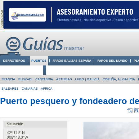
DERROTEROS
PUERTOS
FAROS-BALIZAS ESPAÑA
FAROS DEL MUNDO
PL
CIUDADES CON ENCANTO
CONOCE EN VÍDEO LA COSTA
FRANCIA
EUSKADI
CANTABRIA
ASTURIAS
LUGO | GALICIA
CORUÑA, A | GALICIA
BALEARES
CANARIAS
AFRICA
Puerto pesquero y fondeadero de
Situación
42º 11.8' N
008º 48.0' W