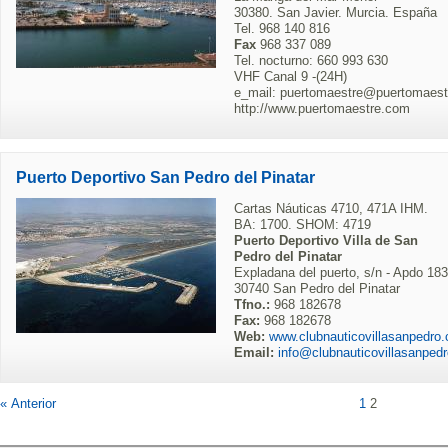
30380. San Javier. Murcia. España
Tel. 968 140 816
Fax
968 337 089
Tel. nocturno: 660 993 630
VHF Canal 9 -(24H)
e_mail: puertomaestre@puertomaes
http://www.puertomaestre.com
Puerto Deportivo San Pedro del Pinatar
Cartas Náuticas 4710, 471A IHM.
BA: 1700. SHOM: 4719
Puerto Deportivo Villa de San
Pedro del Pinatar
Expladana del puerto, s/n - Apdo 183
30740 San Pedro del Pinatar
Tfno.:
968 182678
Fax:
968 182678
Web:
www.clubnauticovillasanpedro
Email:
info@clubnauticovillasanped
« Anterior
1
2