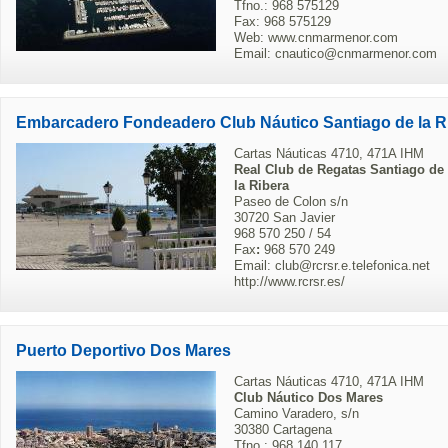
Tfno.: 968 575129
Fax: 968 575129
Web: www.cnmarmenor.com
Email: cnautico@cnmarmenor.com
Embarcadero Fondeadero Club Náutico Santiago de la R
Cartas Náuticas 4710, 471A IHM
Real Club de Regatas Santiago de
la Ribera
Paseo de Colon s/n
30720 San Javier
968 570 250 / 54
Fax
:
968 570 249
Email: club@rcrsr.e.telefonica.net
http://www.rcrsr.es/
Puerto Deportivo Dos Mares
Cartas Náuticas 4710, 471A IHM
Club Náutico Dos Mares
Camino Varadero, s/n
30380 Cartagena
Tfno.: 968 140 117