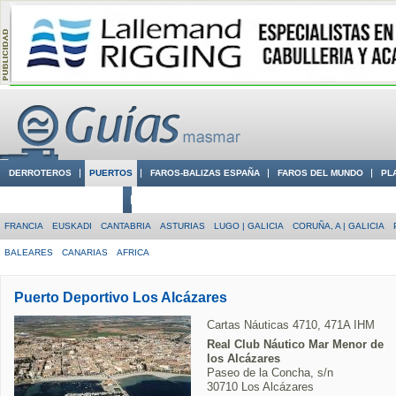
DERROTEROS
PUERTOS
FAROS-BALIZAS ESPAÑA
FAROS DEL MUNDO
PL
CIUDADES CON ENCANTO
CONOCE EN VÍDEO LA COSTA
FRANCIA
EUSKADI
CANTABRIA
ASTURIAS
LUGO | GALICIA
CORUÑA, A | GALICIA
BALEARES
CANARIAS
AFRICA
Puerto Deportivo Los Alcázares
Cartas Náuticas 4710, 471A IHM
Real Club Náutico Mar Menor de
los Alcázares
Paseo de la Concha, s/n
30710 Los Alcázares