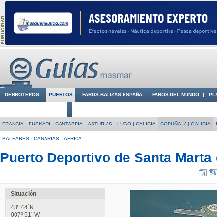
DERROTEROS
PUERTOS
FAROS-BALIZAS ESPAÑA
FAROS DEL MUNDO
PL
CIUDADES CON ENCANTO
CONOCE EN VÍDEO LA COSTA
FRANCIA
EUSKADI
CANTABRIA
ASTURIAS
LUGO | GALICIA
CORUÑA, A | GALICIA
BALEARES
CANARIAS
AFRICA
Puerto Deportivo de Santa Marta 
Situación
43º 44´N
007º 51´ W