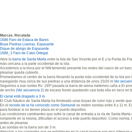
Marcas. Recalada
1686 Faro de Estaca de Bares
Boya Piedras Lixeiras. Espasante
Dique de abrigo de Espasante
1686_3 Faro de Cabo Ortegal
Abre la
barra de Santa Marta
entre la Isla de San Vicente por el E y la Punta do Fr
más cercana a la parte occidental de la isla.
Accedemos a la boca por el NW teniendo presente los restos del casco de un barco
pleamar queda cubierto.
Promediamos el centro de la barra llevando la punta más occidental de la isla por 
navegando muy cerca de sus piedras a una distancia de unos 15/20 m.
Ver secuen
Seguimos a ese rumbo Rv: 195º pasada la barra de arena metemos caña a Er pro
de ancho
(Ver secuencia 2)
de escaso fondo quedando casi toda ella en seco en 
El canal está dragado a 3 m.
El Club Náutico de Santa Marta ha fondeado unas boyas de color rojo y verde que n
En el
recodo de la ría conocido como Sismundi
se miden sondas entre 8 y 11 m. E
para fondear si no tienen plaza en el puerto deportivo.
Las condiciones cambiantes que sufre la canal de entrada a la ría de Santa Marta d
rompiente en la misma, dificultan el acceso a este puerto deportivo. Como norma, 
antes de pleamar.
Las sondas en la barra son de 3 m.
Atención a las corrientes que se establecen en la canal porque son muy intensas 