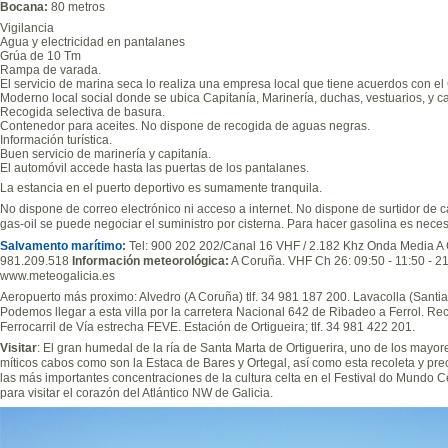
Bocana:
80 metros
Vigilancia
Agua y electricidad en pantalanes
Grúa de 10 Tm
Rampa de varada.
El servicio de marina seca lo realiza una empresa local que tiene acuerdos con el
Moderno local social donde se ubica Capitanía, Marinería, duchas, vestuarios, y ca
Recogida selectiva de basura.
Contenedor para aceites. No dispone de recogida de aguas negras.
Información turística.
Buen servicio de marinería y capitanía.
El automóvil accede hasta las puertas de los pantalanes.
La estancia en el puerto deportivo es sumamente tranquila.
No dispone de correo electrónico ni acceso a internet. No dispone de surtidor de 
gas-oil se puede negociar el suministro por cisterna. Para hacer gasolina es nece
Salvamento marítimo
:
Tel: 900 202 202/Canal 16 VHF / 2.182 Khz Onda Media A 
981.209.518
Información meteorológica:
A Coruña. VHF Ch 26: 09:50 - 11:50 - 21
www.meteogalicia.es
Aeropuerto más proximo: Alvedro (A Coruña) tlf. 34 981 187 200. Lavacolla (Santiag
Podemos llegar a esta villa por la carretera Nacional 642 de Ribadeo a Ferrol. Re
Ferrocarril de Vía estrecha FEVE. Estación de Ortigueira; tlf. 34 981 422 201.
Visitar
: El gran humedal de la ría de Santa Marta de Ortiguerira, uno de los mayor
míticos cabos como son la Estaca de Bares y Ortegal, así como esta recoleta y pre
las más importantes concentraciones de la cultura celta en el Festival do Mundo C
para visitar el corazón del Atlántico NW de Galicia.