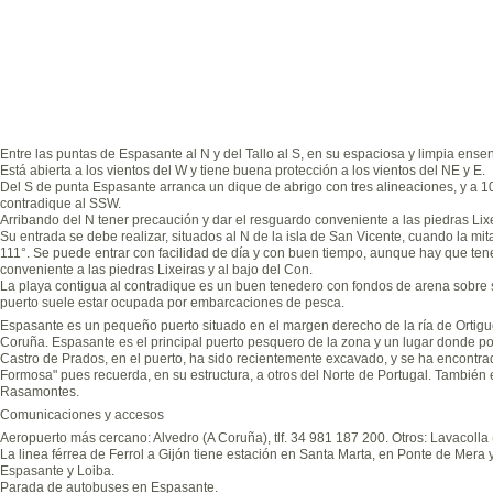
Entre las puntas de Espasante al N y del Tallo al S, en su espaciosa y limpia en
Está abierta a los vientos del W y tiene buena protección a los vientos del NE y E.
Del S de punta Espasante arranca un dique de abrigo con tres alineaciones, y a 1
contradique al SSW.
Arribando del N tener precaución y dar el resguardo conveniente a las piedras Lixe
Su entrada se debe realizar, situados al N de la isla de San Vicente, cuando la mit
111°. Se puede entrar con facilidad de día y con buen tiempo, aunque hay que ten
conveniente a las piedras Lixeiras y al bajo del Con.
La playa contigua al contradique es un buen tenedero con fondos de arena sobre s
puerto suele estar ocupada por embarcaciones de pesca.
Espasante es un pequeño puerto situado en el margen derecho de la ría de Ortiguei
Coruña. Espasante es el principal puerto pesquero de la zona y un lugar donde po
Castro de Prados, en el puerto, ha sido recientemente excavado, y se ha encontr
Formosa" pues recuerda, en su estructura, a otros del Norte de Portugal. También
Rasamontes.
Comunicaciones y accesos
Aeropuerto más cercano: Alvedro (A Coruña), tlf. 34 981 187 200. Otros: Lavacolla (
La linea férrea de Ferrol a Gijón tiene estación en Santa Marta, en Ponte de Mer
Espasante y Loiba.
Parada de autobuses en Espasante.