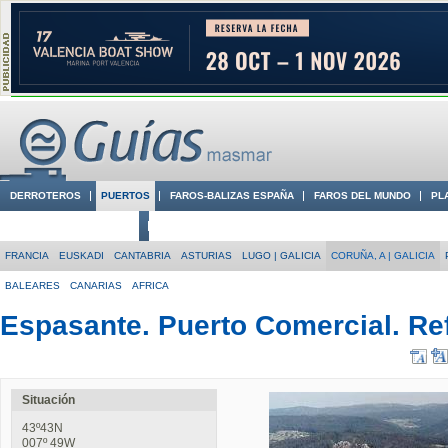
DERROTEROS
PUERTOS
FAROS-BALIZAS ESPAÑA
FAROS DEL MUNDO
PL
CIUDADES CON ENCANTO
CONOCE EN VÍDEO LA COSTA
FRANCIA
EUSKADI
CANTABRIA
ASTURIAS
LUGO | GALICIA
CORUÑA, A | GALICIA
BALEARES
CANARIAS
AFRICA
Espasante. Puerto Comercial. Ref
Situación
43º43N
007º 49W