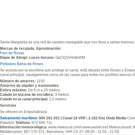
Santa Margarida es una red de canales navegable que nos lleva a varias marinas 
Marcas de recalada. Aproximación:
Faro de Rosas
Dique de Abrigo
:
Luces bocana:
GpCt(2)V4s8m5M
Portulano Bahía de Roses
Se accede por la escollera que protege el canal, está situada entre Roses y Empu
canal principal, navegaremos cerca de las casas para evitar los posibles bancos d
Número de amarres
: 1150
Amarres de alquiler y transeuntes
:
Eslora máxima:
De 6 m a 20 metros.
Calado en bocana de escollera:
3 metros.
Calado en la canal principal:
2,5 metros.
Servicios
Se ofrecen en Empuriabrava
Salvamento marítimo
:
900 202 202
| Canal
16
VHF
|
2.182 Khz
Onda Media
Cent
Palamós
Teléfono
: 972 600 711
Información meteorológica:
www.meteocat.com//.www.aemet.es// Meteoconsult: 80
Mediterraneo: 807 170 371- Barcelona. VHF Ch 27, 09:50 - 11:50 - 21:50