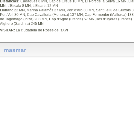
Distancias:
Cadaqués 8 MN, Cap de Creus 10 MN, El Port de la Selva 16 MN, Ll
MN, L'Escala 8 MN, L'Estartit 12 MN
Llafranc 22 MN, Marina Palamós 27 MN, Port d'Aro 30 MN, Sant Feliu de Guixols
Port Vell 80 MN, Cap Cavalleria (Menorca) 137 MN, Cap Formentor (Mallorca) 138 
de Tagomago (Ibiza) 208 MN, Cap d'Agde (France) 67 MN, Iles d'Hyères (France) 
Alghero (Sardinia) 245 MN
VISITAR:
La ciudadela de Roses del sXVI
masmar