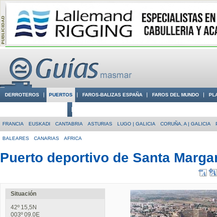
DERROTEROS
PUERTOS
FAROS-BALIZAS ESPAÑA
FAROS DEL MUNDO
PL
CIUDADES CON ENCANTO
CONOCE EN VÍDEO LA COSTA
FRANCIA
EUSKADI
CANTABRIA
ASTURIAS
LUGO | GALICIA
CORUÑA, A | GALICIA
BALEARES
CANARIAS
AFRICA
Puerto deportivo de Santa Marga
Situación
42º 15,5N
003º 09.0E