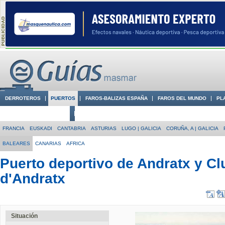
DERROTEROS
PUERTOS
FAROS-BALIZAS ESPAÑA
FAROS DEL MUNDO
PL
CIUDADES CON ENCANTO
CONOCE EN VÍDEO LA COSTA
FRANCIA
EUSKADI
CANTABRIA
ASTURIAS
LUGO | GALICIA
CORUÑA, A | GALICIA
BALEARES
CANARIAS
AFRICA
Puerto deportivo de Andratx y Cl
d'Andratx
Situación