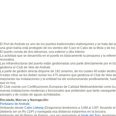
El Port de Andratx es uno de los puertos tradicionales mallorquines y se trata del p
una gran bahía está protegido de los vientos del S por el Cabo de la Mola y de los
El puerto consta de dos dársenas, una exterior y otra interior.
La actvidad que se desarrolla en el puerto es básicamente la pesquera y la refere
recreativa.
Las infraestructuras del puerto están gestionadas una parte directamente por el Gove
gestiona el Club de Vela de Andratx.
La parte de gestión directa dispone de 182 amarres, de los cuales 40 están desti
A estas cifras se les deben sumar los 475 amarres que gestiona el Club de Vela d
mejorando las instalaciones y la entidad ha ido evolucionando positivamente, hast
que es hoy.
El Club cuenta con Certificaciones Europeas de Calidad Medioambiental como la
nuevas instalaciones modernas y funcionales que pretenden que tanto navegantes
paisajes y de costas de aguas acristaladas.
Recalada, Marcas y Navegación:
Portulano de Andratx
Arribando desde
Cabo Llebeig
(Dragonera) tendremos
a 3,6M al 130º, llevando el
(debería ser un Rv 119º) y navegada esa distancia estaremos en la bocana.
Arribando del W (Bahía de Palma), una vez remontado el
Islote del Toro
, tendrem