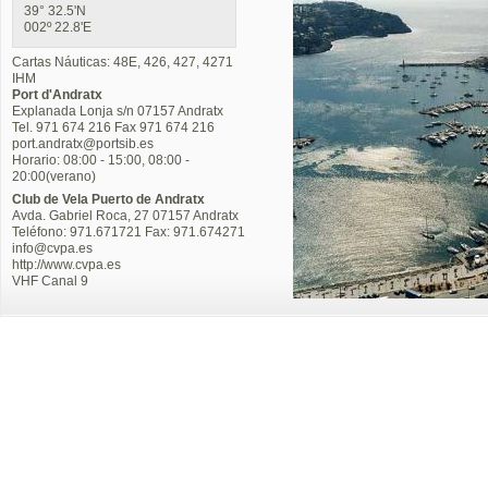
39° 32.5'N
002º 22.8'E
Cartas Náuticas: 48E, 426, 427, 4271
IHM
Port d'Andratx
Explanada Lonja s/n 07157 Andratx
Tel. 971 674 216 Fax 971 674 216
port.andratx@portsib.es
Horario: 08:00 - 15:00, 08:00 -
20:00(verano)
Club de Vela Puerto de Andratx
Avda. Gabriel Roca, 27 07157 Andratx
Teléfono: 971.671721 Fax: 971.674271
info@cvpa.es
http://www.cvpa.es
VHF Canal 9