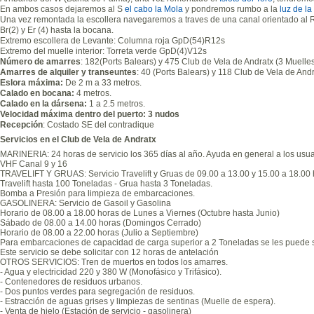
En ambos casos dejaremos al S
el cabo la Mola
y pondremos rumbo a la
luz de la
Una vez remontada la escollera navegaremos a traves de una canal orientado al R
Br(2) y Er (4) hasta la bocana.
Extremo escollera de Levante: Columna roja GpD(54)R12s
Extremo del muelle interior: Torreta verde GpD(4)V12s
Número de amarres
: 182(Ports Balears) y 475 Club de Vela de Andratx (3 Muelle
Amarres de alquiler y transeuntes
: 40 (Ports Balears) y 118 Club de Vela de And
Eslora máxima:
De 2 m a 33 metros.
Calado en bocana:
4 metros.
Calado en la dársena:
1 a 2.5 metros.
Velocidad máxima dentro del puerto: 3 nudos
Recepción
: Costado SE del contradique
Servicios en el Club de Vela de Andratx
MARINERIA: 24 horas de servicio los 365 días al año. Ayuda en general a los usuar
VHF Canal 9 y 16
TRAVELIFT Y GRUAS: Servicio Travelift y Gruas de 09.00 a 13.00 y 15.00 a 18.00 
Travelift hasta 100 Toneladas - Grua hasta 3 Toneladas.
Bomba a Presión para limpieza de embarcaciones.
GASOLINERA: Servicio de Gasoil y Gasolina
Horario de 08.00 a 18.00 horas de Lunes a Viernes (Octubre hasta Junio)
Sábado de 08.00 a 14.00 horas (Domingos Cerrado)
Horario de 08.00 a 22.00 horas (Julio a Septiembre)
Para embarcaciones de capacidad de carga superior a 2 Toneladas se les puede s
Este servicio se debe solicitar con 12 horas de antelación
OTROS SERVICIOS: Tren de muertos en todos los amarres.
- Agua y electricidad 220 y 380 W (Monofásico y Trifásico).
- Contenedores de residuos urbanos.
- Dos puntos verdes para segregación de residuos.
- Estracción de aguas grises y limpiezas de sentinas (Muelle de espera).
- Venta de hielo (Estación de servicio - gasolinera)