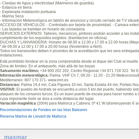
- Clavijas de Agua y electricidad (Marineros de guardia).
- Estancia en tierra:
- Explanada instalación portuaria
- Marina Seca
- Información Metereológica en tablón de anuncios y circuito cerrado de T.V situado
ACCESO DE VEHICULOS: - Controlado por tarjeta de proximidad. - Camara exterior
- Las tarjetas se tramitan en horario de conserjeria.
SERVICIOS EXTERNOS: Talleres, mecanicos, pintores podrán acceder a las instala
cumplimiento de los requisitos exigidos. (tramitacion en oficina).
DUCHAS Y LANVANDERIA: Horario de 08.00 a 12.00 y 17.00 a 22.00 horas (Mayo
" de 09.00 a 12.00 y 17.00 a 20.00 horas (Noviembre a Abril).
Todos los transeuntes deben ir provistos de la acreditación que les sera entregada
instalaciones.
Está prohibido fondear en la zona comprendida desde el dique del Club al muelle 
Zona de fondeo: En el antepuerto, más allá de las boyas
Salvamento marítimo:
+34 900 202 202, Centro Regional +34 971 728 322. Tel 
Información meteorológica:
Palma. VHF Ch 7, 09:20 - 11:20 - 21:20 Meteoconsult
Mediterraneo: 807 170 371- www.inm.es
Distancias:
Palma 19,4 mn; Cala Figuera 10 mn; Santa Eulalia 44 mn; Portals No
VISITAR:
El pueblo de Andratx se encuentra a unos 5 km del puerto, habiendo sido
ataques de los corsarios turcos. Es un buen puerto de escala para hacer rumbo a la
cuya imponente mole se alza a corta distancia del lugar.
Variación magnética
(2004) para Mallorca y Cabrera: 0º 41´W (disminuyendo 6´an
Recomendaciones de Fondeo en las Islas Baleares
Reserva Marina de Llevant de Mallorca
masmar