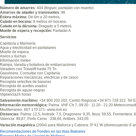
Número de amarres
: 404 (finguer, pantalán con muerto)
Amarres de alquiler y transeuntes
: 96
Eslora máxima:
De 6m a 20 metros.
Calado en bocana:
8 metros en bocana.
Calado en la dársena:
Dragado a 5 metros.
Muelle de espera y recepción:
Pantalán A
Servicios
Capitanía y Marinería
Agua y electricidad en pantalanes
Muelle de espera
Aseos y duchas
Información meteo
Rampa, Varada y botadura de embarcaciones
Varadero con Travelift hasta 75 Tn.
Gasolinera. Consultar con Capitanía
Reparaciones mecánicas, eléctricas y de casco
Recogida selectiva de basuras
Recogida de aceites usados
Recogida de aguas negras
Vigilancia24 horas
Salvamento marítimo:
+34 900 202 202, Centro Regional +34 971 728 322. Tel 
Información meteorológica:
Palma. VHF Ch 7, 09:20 - 11:20 - 21:20 Meteoconsult
Mediterraneo: 807 170 371- www.inm.es
Distancias
: Palma: 12,5, Andratx: 7,5, Dragonera: 9,35, Ibiza: 59,55, Formentera:
Valencia: 99,87, Porto Cervo : 338,64, Antibes: 343,05
Variación magnética
(2004) para Mallorca y Cabrera: 0º 41´W (disminuyendo 6´an
Recomendaciones de Fondeo en las Islas Baleares
Reserva Marina de Llevant de Mallorca