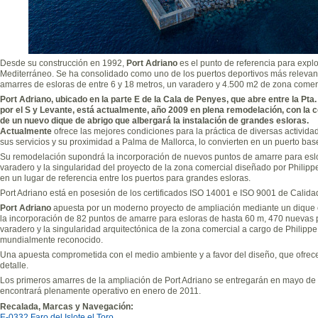
Desde su construcción en 1992,
Port Adriano
es el punto de referencia para explo
Mediterráneo. Se ha consolidado como uno de los puertos deportivos más relevan
amarres de esloras de entre 6 y 18 metros, un varadero y 4.500 m2 de zona comerc
Port Adriano, ubicado en la parte E de la Cala de Penyes, que abre entre la Pta. 
por el S y Levante, está actualmente, año 2009 en plena remodelación, con la c
de un nuevo dique de abrigo que albergará la instalación de grandes esloras.
Actualmente
ofrece las mejores condiciones para la práctica de diversas activida
sus servicios y su proximidad a Palma de Mallorca, lo convierten en un puerto base
Su remodelación supondrá la incorporación de nuevos puntos de amarre para eslo
varadero y la singularidad del proyecto de la zona comercial diseñado por Philippe
en un lugar de referencia entre los puertos para grandes esloras.
Port Adriano está en posesión de los certificados ISO 14001 e ISO 9001 de Calida
Port Adriano
apuesta por un moderno proyecto de ampliación mediante un dique ex
la incorporación de 82 puntos de amarre para esloras de hasta 60 m, 470 nuevas 
varadero y la singularidad arquitectónica de la zona comercial a cargo de Philippe 
mundialmente reconocido.
Una apuesta comprometida con el medio ambiente y a favor del diseño, que ofrece
detalle.
Los primeros amarres de la ampliación de Port Adriano se entregarán en mayo de 
encontrará plenamente operativo en enero de 2011.
Recalada, Marcas y Navegación:
E-0332 Faro del Islote el Toro