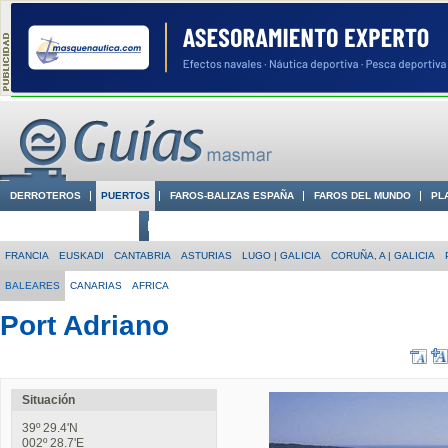
DERROTEROS
PUERTOS
FAROS-BALIZAS ESPAÑA
FAROS DEL MUNDO
PL
CIUDADES CON ENCANTO
CONOCE EN VÍDEO LA COSTA
FRANCIA
EUSKADI
CANTABRIA
ASTURIAS
LUGO | GALICIA
CORUÑA, A | GALICIA
BALEARES
CANARIAS
AFRICA
Port Adriano
Situación
39º 29.4'N
002º 28.7'E