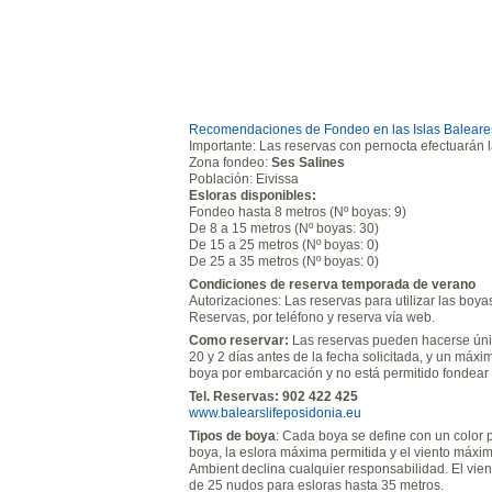
Recomendaciones de Fondeo en las Islas Baleare
Importante: Las reservas con pernocta efectuarán la 
Zona fondeo:
Ses Salines
Población: Eivissa
Esloras disponibles:
Fondeo hasta 8 metros (Nº boyas: 9)
De 8 a 15 metros (Nº boyas: 30)
De 15 a 25 metros (Nº boyas: 0)
De 25 a 35 metros (Nº boyas: 0)
Condiciones de reserva temporada de verano
Autorizaciones: Las reservas para utilizar las boy
Reservas, por teléfono y reserva vía web.
Como reservar:
Las reservas pueden hacerse únic
20 y 2 días antes de la fecha solicitada, y un má
boya por embarcación y no está permitido fondear 
Tel. Reservas: 902 422 425
www.balearslifeposidonia.eu
Tipos de boya
: Cada boya se define con un color
boya, la eslora máxima permitida y el viento máxi
Ambient declina cualquier responsabilidad. El vie
de 25 nudos para esloras hasta 35 metros.