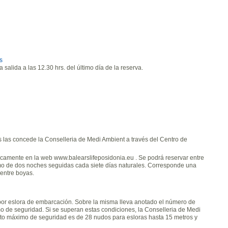
s
salida a las 12.30 hrs. del último día de la reserva.
as las concede la Conselleria de Medi Ambient a través del Centro de
amente en la web www.balearslifeposidonia.eu . Se podrá reservar entre
ximo de dos noches seguidas cada siete días naturales. Corresponde una
entre boyas.
 por eslora de embarcación. Sobre la misma lleva anotado el número de
mo de seguridad. Si se superan estas condiciones, la Conselleria de Medi
nto máximo de seguridad es de 28 nudos para esloras hasta 15 metros y