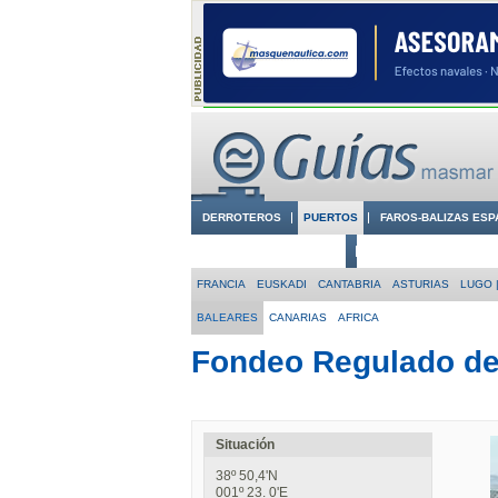
DERROTEROS
PUERTOS
FAROS-BALIZAS ESP
CIUDADES CON ENCANTO
CONOCE EN VÍDEO LA
FRANCIA
EUSKADI
CANTABRIA
ASTURIAS
LUGO |
BALEARES
CANARIAS
AFRICA
Fondeo Regulado de
Situación
38º 50,4'N
001º 23. 0'E