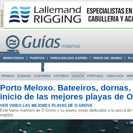
DERROTEROS
PUERTOS
FAROS-BALIZAS ESPAÑA
FAROS DEL MUNDO
PL
CIUDADES CON ENCANTO
CONOCE EN VÍDEO LA COSTA
FRANCIA
EUSKADI
CANTABRIA
ASTURIAS
GALICIA
PORTUGAL
ANDALUCÍA
MUR
Porto Meloxo. Bateeiros, dornas,
inicio de las mejores playas de 
VER VIDEO LAS MEJORES PLAYAS DE O GROVE
Este barrio marinero de O Grove y su puerto, están dedicados a la pesca de b
mejillón.