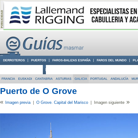
DERROTEROS
PUERTOS
FAROS-BALIZAS ESPAÑA
FAROS DEL MUNDO
PL
CIUDADES CON ENCANTO
CONOCE EN VÍDEO LA COSTA
FRANCIA
EUSKADI
CANTABRIA
ASTURIAS
GALICIA
PORTUGAL
ANDALUCÍA
MUR
Puerto de O Grove
«
»
Imagen previa
|
O Grove. Capital del Marisco
|
Imagen siguiente