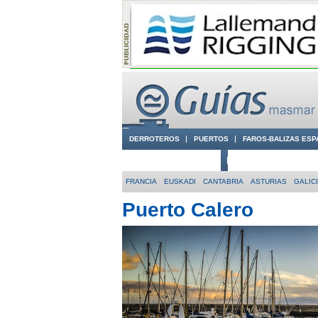
DERROTEROS
PUERTOS
FAROS-BALIZAS ESP
CIUDADES CON ENCANTO
CONOCE EN VÍDEO LA
FRANCIA
EUSKADI
CANTABRIA
ASTURIAS
GALIC
Puerto Calero