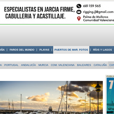
AÑA
FAROS DEL MUNDO
PLAYAS
PUERTOS DE MAR. FOTOS
RÍOS Y LAGOS
 COSTA
IA
PORTUGAL
ANDALUCÍA
MURCIA
COM. VALENCIANA
BALEARES
CATALUÑA
CA