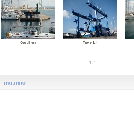
Gasolinera
Travel Lift
1
2
masmar