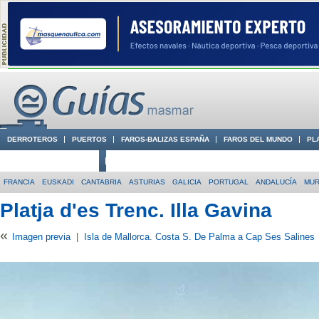
DERROTEROS
PUERTOS
FAROS-BALIZAS ESPAÑA
FAROS DEL MUNDO
PL
CIUDADES CON ENCANTO
CONOCE EN VÍDEO LA COSTA
FRANCIA
EUSKADI
CANTABRIA
ASTURIAS
GALICIA
PORTUGAL
ANDALUCÍA
MUR
Platja d'es Trenc. Illa Gavina
«
Imagen previa
|
Isla de Mallorca. Costa S. De Palma a Cap Ses Salines