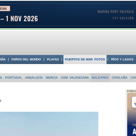
AÑA
FAROS DEL MUNDO
PLAYAS
PUERTOS DE MAR. FOTOS
RÍOS Y LAGOS
 COSTA
IA
PORTUGAL
ANDALUCÍA
MURCIA
COM. VALENCIANA
BALEARES
CATALUÑA
CA
»