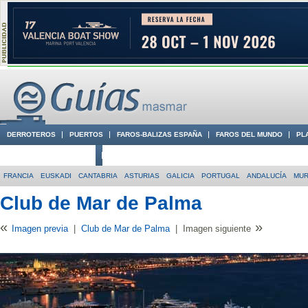
DERROTEROS
PUERTOS
FAROS-BALIZAS ESPAÑA
FAROS DEL MUNDO
PL
CIUDADES CON ENCANTO
CONOCE EN VÍDEO LA COSTA
FRANCIA
EUSKADI
CANTABRIA
ASTURIAS
GALICIA
PORTUGAL
ANDALUCÍA
MUR
Club de Mar de Palma
«
»
Imagen previa
|
Club de Mar de Palma
|
Imagen siguiente