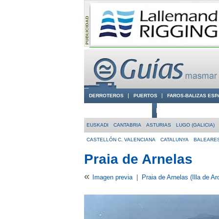
DERROTEROS
PUERTOS
FAROS-BALIZAS ESP
CIUDADES CON ENCANTO
CONOCE EN VÍDEO LA
EUSKADI
CANTABRIA
ASTURIAS
LUGO (GALICIA)
CASTELLÓN C. VALENCIANA
CATALUNYA
BALEARE
Praia de Arnelas
«
Imagen previa
|
Praia de Arnelas (Illa de Ar