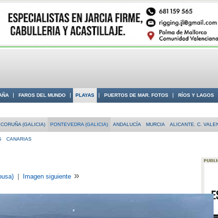
AÑA
FAROS DEL MUNDO
PLAYAS
PUERTOS DE MAR. FOTOS
RÍOS Y LAGOS
 COSTA
CORUÑA (GALICIA)
PONTEVEDRA (GALICIA)
ANDALUCÍA
MURCIA
ALICANTE. C. VALE
S
CANARIAS
»
ousa)
|
Imagen siguiente