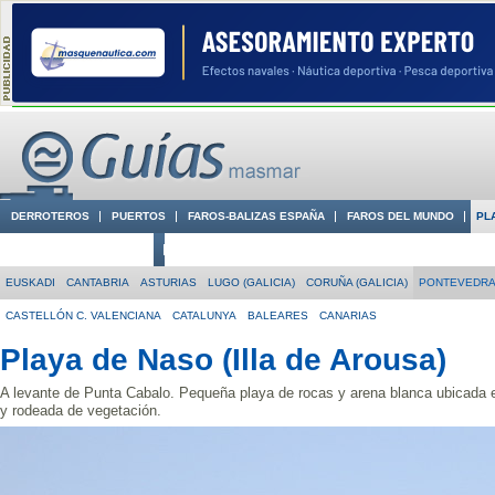
DERROTEROS
PUERTOS
FAROS-BALIZAS ESPAÑA
FAROS DEL MUNDO
PL
CIUDADES CON ENCANTO
CONOCE EN VÍDEO LA COSTA
EUSKADI
CANTABRIA
ASTURIAS
LUGO (GALICIA)
CORUÑA (GALICIA)
PONTEVEDRA 
CASTELLÓN C. VALENCIANA
CATALUNYA
BALEARES
CANARIAS
Playa de Naso (Illa de Arousa)
A levante de Punta Cabalo. Pequeña playa de rocas y arena blanca ubicada 
y rodeada de vegetación.