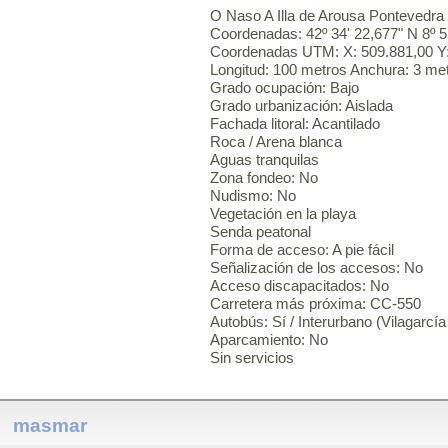
O Naso A Illa de Arousa Pontevedra
Coordenadas: 42º 34' 22,677" N 8º 5
Coordenadas UTM: X: 509.881,00 Y:
Longitud: 100 metros Anchura: 3 me
Grado ocupación: Bajo
Grado urbanización: Aislada
Fachada litoral: Acantilado
Roca / Arena blanca
Aguas tranquilas
Zona fondeo: No
Nudismo: No
Vegetación en la playa
Senda peatonal
Forma de acceso: A pie fácil
Señalización de los accesos: No
Acceso discapacitados: No
Carretera más próxima: CC-550
Autobús: Sí / Interurbano (Vilagarcía
Aparcamiento: No
Sin servicios
masmar