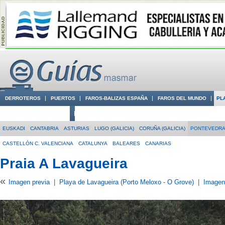
DERROTEROS
PUERTOS
FAROS-BALIZAS ESPAÑA
FAROS DEL MUNDO
PL
CIUDADES CON ENCANTO
CONOCE EN VÍDEO LA COSTA
EUSKADI
CANTABRIA
ASTURIAS
LUGO (GALICIA)
CORUÑA (GALICIA)
PONTEVEDRA 
CASTELLÓN C. VALENCIANA
CATALUNYA
BALEARES
CANARIAS
Praia A Lavagueira
«
Imagen previa
|
Playa de Lavagueira (Porto Meloxo - O Grove)
|
Imagen