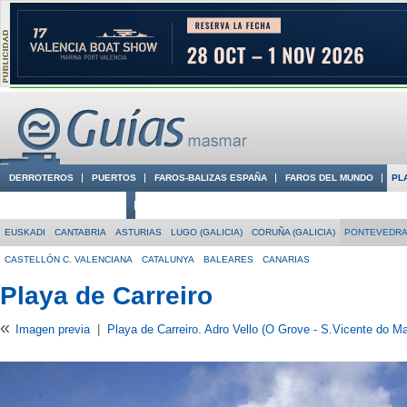
DERROTEROS
PUERTOS
FAROS-BALIZAS ESPAÑA
FAROS DEL MUNDO
PL
CIUDADES CON ENCANTO
CONOCE EN VÍDEO LA COSTA
EUSKADI
CANTABRIA
ASTURIAS
LUGO (GALICIA)
CORUÑA (GALICIA)
PONTEVEDRA 
CASTELLÓN C. VALENCIANA
CATALUNYA
BALEARES
CANARIAS
Playa de Carreiro
«
Imagen previa
|
Playa de Carreiro. Adro Vello (O Grove - S.Vicente do Ma