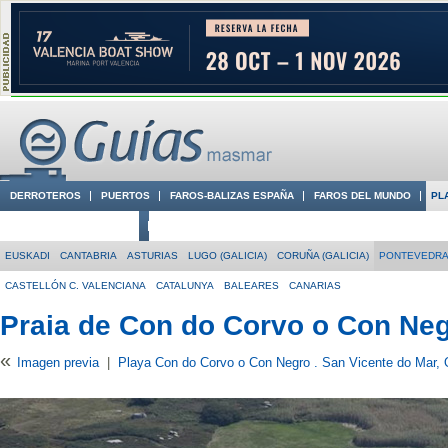
DERROTEROS
PUERTOS
FAROS-BALIZAS ESPAÑA
FAROS DEL MUNDO
PL
CIUDADES CON ENCANTO
CONOCE EN VÍDEO LA COSTA
EUSKADI
CANTABRIA
ASTURIAS
LUGO (GALICIA)
CORUÑA (GALICIA)
PONTEVEDRA 
CASTELLÓN C. VALENCIANA
CATALUNYA
BALEARES
CANARIAS
Praia de Con do Corvo o Con Ne
«
Imagen previa
|
Playa Con do Corvo o Con Negro . San Vicente do Mar,