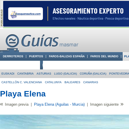
DERROTEROS
PUERTOS
FAROS-BALIZAS ESPAÑA
FAROS DEL MUNDO
PL
CIUDADES CON ENCANTO
CONOCE EN VÍDEO LA COSTA
EUSKADI
CANTABRIA
ASTURIAS
LUGO (GALICIA)
CORUÑA (GALICIA)
PONTEVEDRA 
CASTELLÓN C. VALENCIANA
CATALUNYA
BALEARES
CANARIAS
Playa Elena
«
»
Imagen previa
|
Playa Elena (Aguilas - Murcia)
|
Imagen siguiente