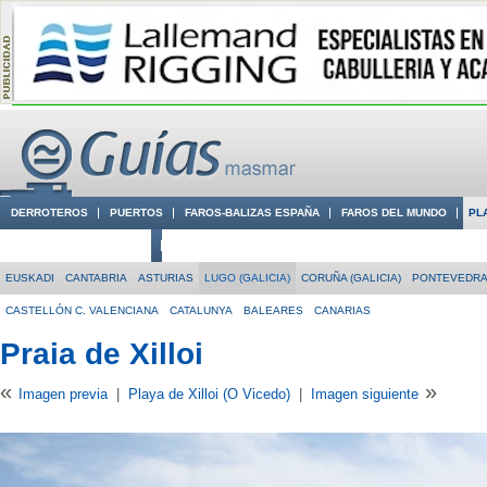
DERROTEROS
PUERTOS
FAROS-BALIZAS ESPAÑA
FAROS DEL MUNDO
PL
CIUDADES CON ENCANTO
CONOCE EN VÍDEO LA COSTA
EUSKADI
CANTABRIA
ASTURIAS
LUGO (GALICIA)
CORUÑA (GALICIA)
PONTEVEDRA 
CASTELLÓN C. VALENCIANA
CATALUNYA
BALEARES
CANARIAS
Praia de Xilloi
«
»
Imagen previa
|
Playa de Xilloi (O Vicedo)
|
Imagen siguiente