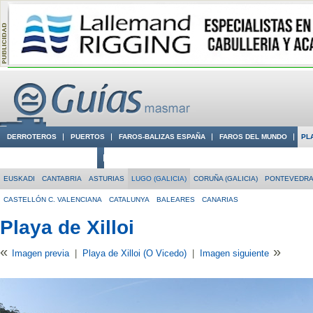
DERROTEROS
PUERTOS
FAROS-BALIZAS ESPAÑA
FAROS DEL MUNDO
PL
CIUDADES CON ENCANTO
CONOCE EN VÍDEO LA COSTA
EUSKADI
CANTABRIA
ASTURIAS
LUGO (GALICIA)
CORUÑA (GALICIA)
PONTEVEDRA 
CASTELLÓN C. VALENCIANA
CATALUNYA
BALEARES
CANARIAS
Playa de Xilloi
«
»
Imagen previa
|
Playa de Xilloi (O Vicedo)
|
Imagen siguiente