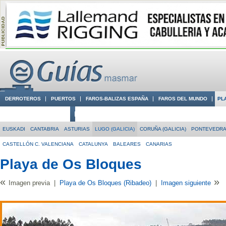
DERROTEROS
PUERTOS
FAROS-BALIZAS ESPAÑA
FAROS DEL MUNDO
PL
CIUDADES CON ENCANTO
CONOCE EN VÍDEO LA COSTA
EUSKADI
CANTABRIA
ASTURIAS
LUGO (GALICIA)
CORUÑA (GALICIA)
PONTEVEDRA 
CASTELLÓN C. VALENCIANA
CATALUNYA
BALEARES
CANARIAS
Playa de Os Bloques
«
»
Imagen previa
|
Playa de Os Bloques (Ribadeo)
|
Imagen siguiente