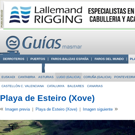
DERROTEROS
PUERTOS
FAROS-BALIZAS ESPAÑA
FAROS DEL MUNDO
PL
CIUDADES CON ENCANTO
CONOCE EN VÍDEO LA COSTA
EUSKADI
CANTABRIA
ASTURIAS
LUGO (GALICIA)
CORUÑA (GALICIA)
PONTEVEDRA 
CASTELLÓN C. VALENCIANA
CATALUNYA
BALEARES
CANARIAS
Playa de Esteiro (Xove)
«
»
Imagen previa
|
Playa de Esteiro (Xove)
|
Imagen siguiente