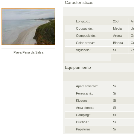
Características
Longitud::
250
An
Ocupación::
Media
Ur
Composición::
Arena
Gr
Color arena::
Blanca
Co
Vigilancia::
Si
Zo
Playa Pena da Salsa
Equipamiento
Aparcamiento::
Si
Ferrocarril::
Si
Kioscos::
Si
Area picnic::
Si
Camping::
Si
Duchas::
Si
Papeleras::
Si