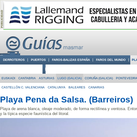
DERROTEROS
PUERTOS
FAROS-BALIZAS ESPAÑA
FAROS DEL MUNDO
PL
CIUDADES CON ENCANTO
CONOCE EN VÍDEO LA COSTA
EUSKADI
CANTABRIA
ASTURIAS
LUGO (GALICIA)
CORUÑA (GALICIA)
PONTEVEDRA 
CASTELLÓN C. VALENCIANA
CATALUNYA
BALEARES
CANARIAS
Playa Pena da Salsa. (Barreiros)
Playa de arena blanca, oleaje moderado, de forma rectilínea y ventosa. Entor
y la típica especie faunística del litoral.