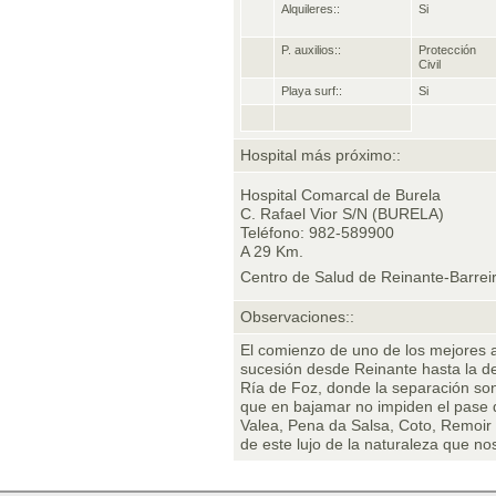
Alquileres::
Si
P. auxilios::
Protección
Civil
Playa surf::
Si
Hospital más próximo::
Hospital Comarcal de Burela
C. Rafael Vior S/N (BURELA)
Teléfono: 982-589900
A 29 Km.
Centro de Salud de Reinante-Barrei
Observaciones::
El comienzo de uno de los mejores a
sucesión desde Reinante hasta la 
Ría de Foz, donde la separación s
que en bajamar no impiden el pase d
Valea, Pena da Salsa, Coto, Remoir
de este lujo de la naturaleza que no