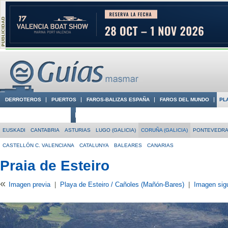
DERROTEROS
PUERTOS
FAROS-BALIZAS ESPAÑA
FAROS DEL MUNDO
PL
CIUDADES CON ENCANTO
CONOCE EN VÍDEO LA COSTA
EUSKADI
CANTABRIA
ASTURIAS
LUGO (GALICIA)
CORUÑA (GALICIA)
PONTEVEDRA 
CASTELLÓN C. VALENCIANA
CATALUNYA
BALEARES
CANARIAS
Praia de Esteiro
«
Imagen previa
|
Playa de Esteiro / Cañoles (Mañón-Bares)
|
Imagen sig