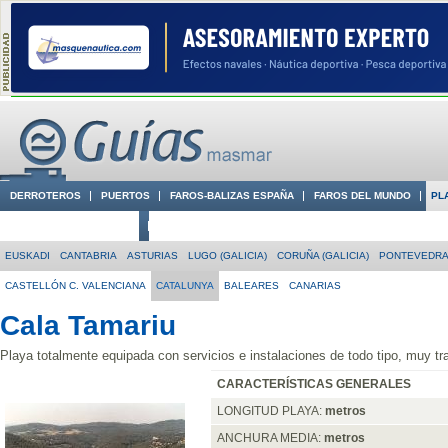
DERROTEROS
PUERTOS
FAROS-BALIZAS ESPAÑA
FAROS DEL MUNDO
PL
CIUDADES CON ENCANTO
CONOCE EN VÍDEO LA COSTA
EUSKADI
CANTABRIA
ASTURIAS
LUGO (GALICIA)
CORUÑA (GALICIA)
PONTEVEDRA 
CASTELLÓN C. VALENCIANA
CATALUNYA
BALEARES
CANARIAS
Cala Tamariu
Playa totalmente equipada con servicios e instalaciones de todo tipo, muy tra
CARACTERÍSTICAS GENERALES
LONGITUD PLAYA:
metros
ANCHURA MEDIA:
metros