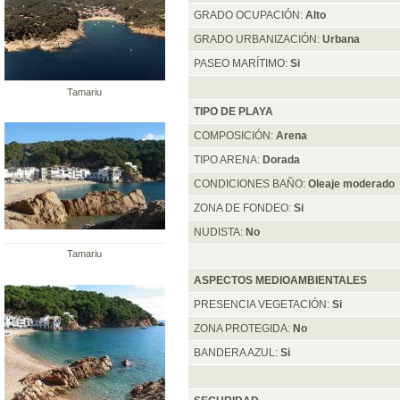
GRADO OCUPACIÓN:
Alto
GRADO URBANIZACIÓN:
Urbana
PASEO MARÍTIMO:
Si
Tamariu
TIPO DE PLAYA
COMPOSICIÓN:
Arena
TIPO ARENA:
Dorada
CONDICIONES BAÑO:
Oleaje moderado
ZONA DE FONDEO:
Si
NUDISTA:
No
Tamariu
ASPECTOS MEDIOAMBIENTALES
PRESENCIA VEGETACIÓN:
Si
ZONA PROTEGIDA:
No
BANDERA AZUL:
Si