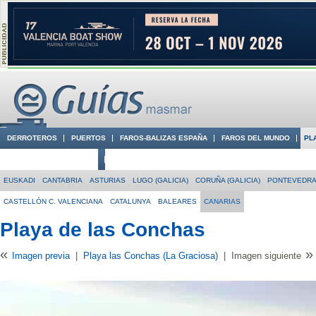
DERROTEROS
PUERTOS
FAROS-BALIZAS ESPAÑA
FAROS DEL MUNDO
PL
CIUDADES CON ENCANTO
CONOCE EN VÍDEO LA COSTA
EUSKADI
CANTABRIA
ASTURIAS
LUGO (GALICIA)
CORUÑA (GALICIA)
PONTEVEDRA 
CASTELLÓN C. VALENCIANA
CATALUNYA
BALEARES
CANARIAS
Playa de las Conchas
«
»
Imagen previa
|
Playa las Conchas (La Graciosa)
|
Imagen siguiente