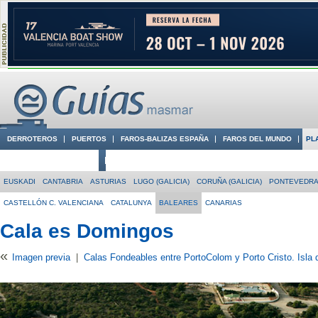
DERROTEROS
PUERTOS
FAROS-BALIZAS ESPAÑA
FAROS DEL MUNDO
PL
CIUDADES CON ENCANTO
CONOCE EN VÍDEO LA COSTA
EUSKADI
CANTABRIA
ASTURIAS
LUGO (GALICIA)
CORUÑA (GALICIA)
PONTEVEDRA 
CASTELLÓN C. VALENCIANA
CATALUNYA
BALEARES
CANARIAS
Cala es Domingos
«
Imagen previa
|
Calas Fondeables entre PortoColom y Porto Cristo. Isla 